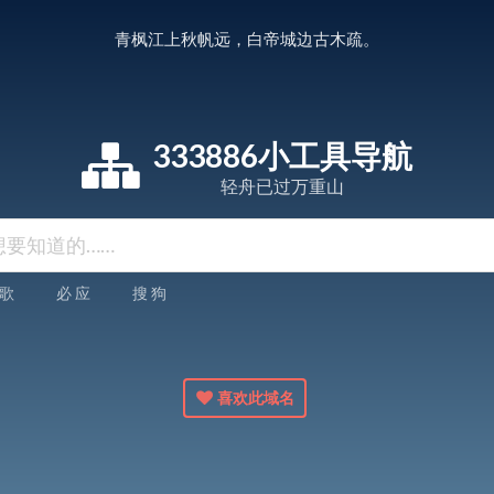
青枫江上秋帆远，白帝城边古木疏。
333886小工具导航
轻舟已过万重山
 歌
必 应
搜 狗
喜欢此域名