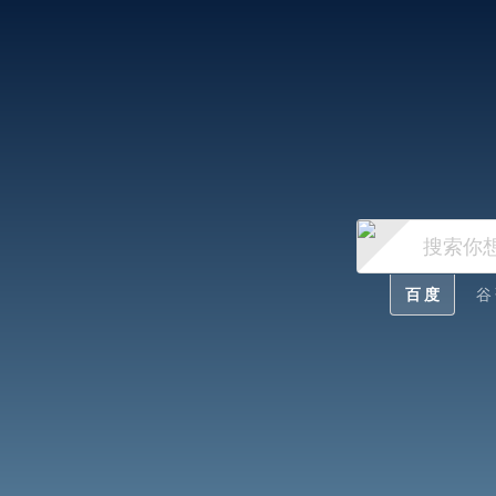
百 度
谷