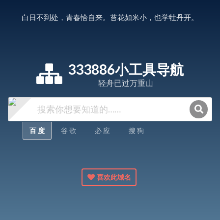
白日不到处，青春恰自来。苔花如米小，也学牡丹开。
333886小工具导航
轻舟已过万重山
百 度
谷 歌
必 应
搜 狗
喜欢此域名